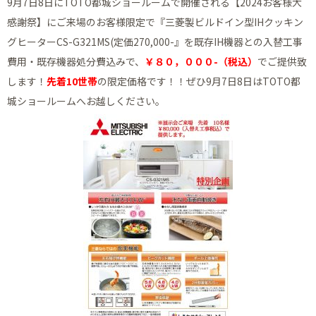
9月7日8日にTOTO都城ショールームで開催される【2024お客様大
感謝祭】にご来場のお客様限定で『三菱製ビルドイン型IHクッキン
グヒーターCS-G321MS(定価270,000-』を既存IH機器との入替工事
費用・既存機器処分費込みで、
￥８０，０００-（税込）
でご提供致
します！
先着10世帯
の限定価格です！！ぜひ9月7日8日はTOTO都
城ショールームへお越しください。