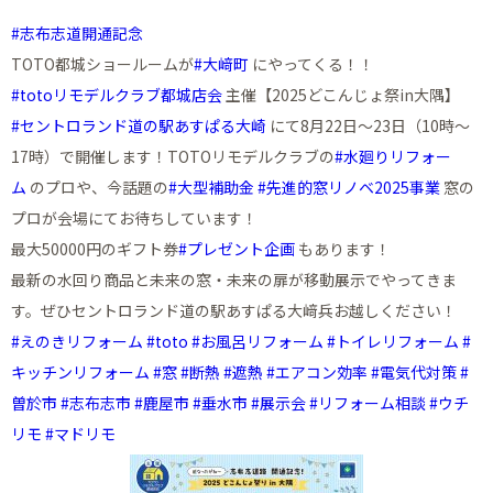
#志布志道開通記念
TOTO都城ショールームが
#大﨑町
にやってくる！！
#totoリモデルクラブ都城店会
主催【2025どこんじょ祭in大隅】
#セントロランド道の駅あすぱる大崎
にて8月22日〜23日（10時〜
17時）で開催します！TOTOリモデルクラブの
#水廻りリフォー
ム
のプロや、今話題の
#大型補助金
#先進的窓リノベ2025事業
窓の
プロが会場にてお待ちしています！
最大50000円のギフト券
#プレゼント企画
もあります！
最新の水回り商品と未来の窓・未来の扉が移動展示でやってきま
す。ぜひセントロランド道の駅あすぱる大﨑兵お越しください！
#えのきリフォーム
#toto
#お風呂リフォーム
#トイレリフォーム
#
キッチンリフォーム
#窓
#断熱
#遮熱
#エアコン効率
#電気代対策
#
曽於市
#志布志市
#鹿屋市
#垂水市
#展示会
#リフォーム相談
#ウチ
リモ
#マドリモ